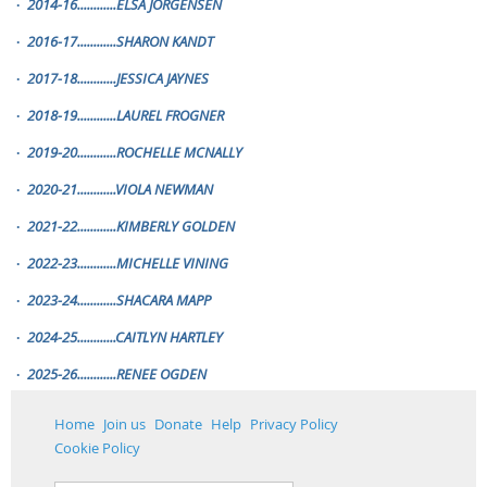
2014-16............ELSA JORGENSEN
·
2016-17............SHARON KANDT
·
2017-18............JESSICA JAYNES
·
2018-19............LAUREL FROGNER
·
2019-20............ROCHELLE MCNALLY
·
2020-21............VIOLA NEWMAN
·
2021-22............KIMBERLY GOLDEN
·
2022-23............MICHELLE VINING
·
2023-24............SHACARA MAPP
·
2024-25............CAITLYN HARTLEY
·
2025-26............RENEE OGDEN
·
Home
Join us
Donate
Help
Privacy Policy
Cookie Policy