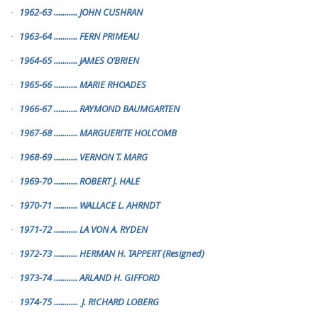
1962-63
...........
JOHN CUSHRAN
·
1963-64
...........
FERN PRIMEAU
·
1964-65
...........
JAMES O’BRIEN
·
1965-66
...........
MARIE RHOADES
·
1966-67
...........
RAYMOND BAUMGARTEN
·
1967-68
...........
MARGUERITE HOLCOMB
·
1968-69
...........
VERNON T. MARG
·
1969-70
...........
ROBERT J. HALE
·
1970-71
...........
WALLACE L. AHRNDT
·
1971-72
...........
LA VON A. RYDEN
·
1972-73
...........
HERMAN H. TAPPERT (Resigned)
·
1973-74
...........
ARLAND H. GIFFORD
·
1974-75
...........
J. RICHARD LOBERG
·