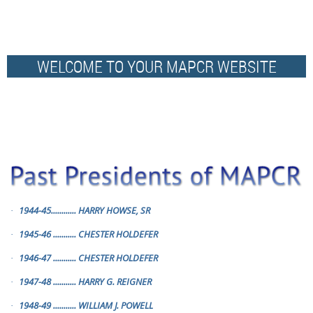
WELCOME TO YOUR MAPCR WEBSITE
1944-45
............
HARRY HOWSE, SR
·
1945-46
...........
CHESTER HOLDEFER
·
1946-47
...........
CHESTER HOLDEFER
·
1947-48
...........
HARRY G. REIGNER
·
1948-49
...........
WILLIAM J. POWELL
·