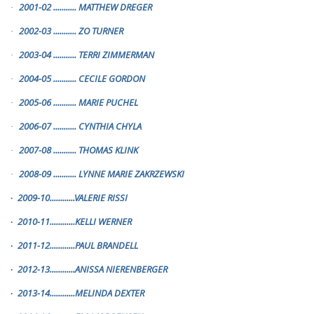
2001-02
...........
MATTHEW DREGER
·
2002-03
...........
ZO TURNER
·
2003-04
...........
TERRI ZIMMERMAN
·
2004-05
...........
CECILE GORDON
·
2005-06
...........
MARIE PUCHEL
·
2006-07
...........
CYNTHIA CHYLA
·
2007-08
...........
THOMAS KLINK
·
2008-09
...........
LYNNE MARIE ZAKRZEWSKI
·
2009-10............VALERIE RISSI
·
2010-11............KELLI WERNER
·
2011-12............PAUL BRANDELL
·
2012-13............ANISSA NIERENBERGER
·
2013-14............MELINDA DEXTER
·