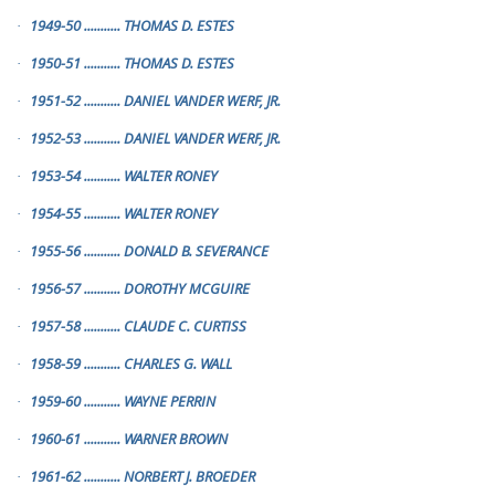
1949-50
...........
THOMAS D. ESTES
·
1950-51
...........
THOMAS D. ESTES
·
1951-52
...........
DANIEL VANDER WERF, JR.
·
1952-53
...........
DANIEL VANDER WERF, JR.
·
1953-54
...........
WALTER RONEY
·
1954-55
...........
WALTER RONEY
·
1955-56
...........
DONALD B. SEVERANCE
·
1956-57
...........
DOROTHY MCGUIRE
·
1957-58
...........
CLAUDE C. CURTISS
·
1958-59
...........
CHARLES G. WALL
·
1959-60
...........
WAYNE PERRIN
·
1960-61
...........
WARNER BROWN
·
1961-62
...........
NORBERT J. BROEDER
·