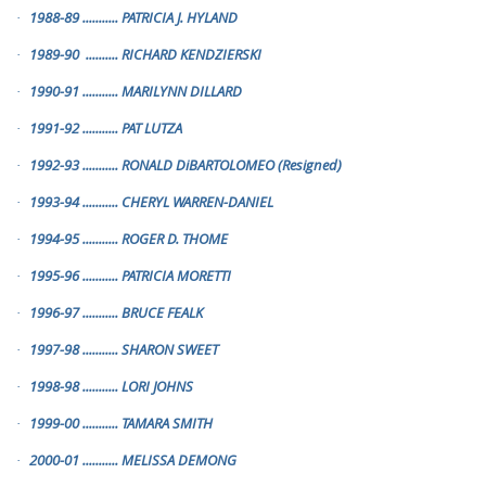
1988-89
...........
PATRICIA J. HYLAND
·
1989-90
..........
RICHARD KENDZIERSKI
·
1990-91
...........
MARILYNN DILLARD
·
1991-92
...........
PAT LUTZA
·
1992-93
...........
RONALD DiBARTOLOMEO (Resigned)
·
1993-94
...........
CHERYL WARREN-DANIEL
·
1994-95
...........
ROGER D. THOME
·
1995-96
...........
PATRICIA MORETTI
·
1996-97
...........
BRUCE FEALK
·
1997-98
...........
SHARON SWEET
·
1998-98
...........
LORI JOHNS
·
1999-00
...........
TAMARA SMITH
·
2000-01
...........
MELISSA DEMONG
·