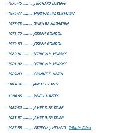
1975-76
...........
J. RICHARD LOBERG
·
1976-77
...........
MARSHALL W. ROSENOW
·
1977-78
...........
GWEN BAUMGARTEN
·
1978-79
...........
JOSEPH GONDOL
·
1979-80
...........
JOSEPH GONDOL
·
1980-81
...........
PATRICIA R. MURRAY
·
1981-82
...........
PATRICIA R. MURRAY
·
1982-83
...........
YVONNE E. NIVEN
·
1983-84
...........
JANELL I. BATES
·
1984-85
...........
JANELL I. BATES
·
1985-86
...........
JAMES R. FRITZLER
·
1986-87
...........
JAMES R. FRITZLER
·
1987-88
...........
PATRICIA J. HYLAND -
Tribute Video
·